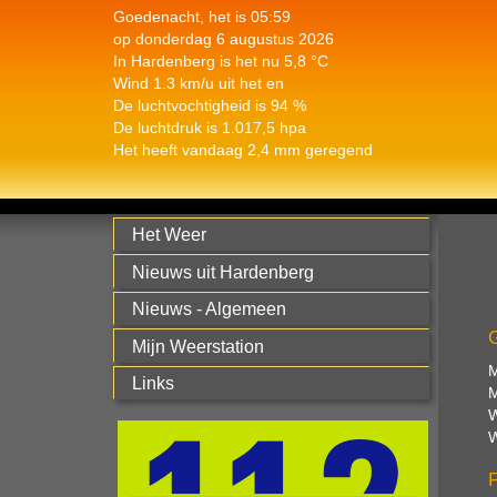
Goedenacht, het is 05:59
op donderdag 6 augustus 2026
In Hardenberg is het nu 5,8 °C
Wind 1.3 km/u uit het en
De luchtvochtigheid is 94 %
De luchtdruk is 1.017,5 hpa
Het heeft vandaag 2,4 mm geregend
Het Weer
Nieuws uit Hardenberg
Nieuws - Algemeen
Mijn Weerstation
M
Links
M
W
W
F