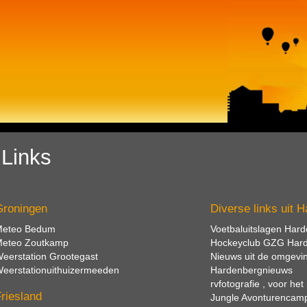
Links
Groningen
Diverse links uit 
eteo Bedum
Voetbaluitslagen Hard
eteo Zoutkamp
Hockeyclub GZG Har
eerstation Grootegast
Nieuws uit de omgevi
eerstationuithuizermeeden
Hardenbergnieuws
rvfotografie , voor h
riesland
Jungle Avonturencam