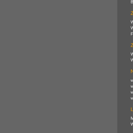
B
Z
W
W
F
Z
W
W
N
w
w
w
w
M
W