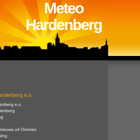
Meteo
Hardenberg
Hardenberg e.o.
enberg e.o.
denberg
ng
et nieuws uit Ommen
ping