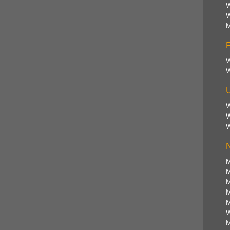
W
W
M
F
W
W
U
W
W
W
N
M
M
M
M
M
W
M