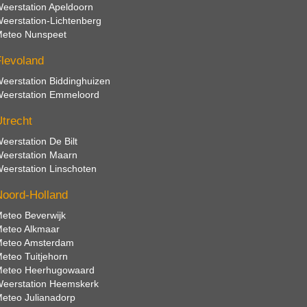
eerstation Apeldoorn
eerstation-Lichtenberg
eteo Nunspeet
levoland
eerstation Biddinghuizen
eerstation Emmeloord
trecht
eerstation De Bilt
eerstation Maarn
eerstation Linschoten
oord-Holland
eteo Beverwijk
eteo Alkmaar
eteo Amsterdam
eteo Tuitjehorn
eteo Heerhugowaard
eerstation Heemskerk
eteo Julianadorp