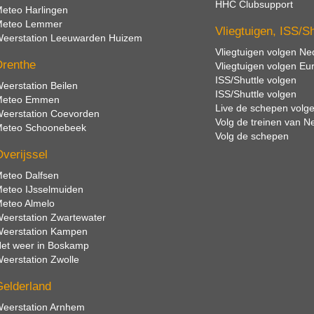
HHC Clubsupport
eteo Harlingen
eteo Lemmer
Vliegtuigen, ISS/S
eerstation Leeuwarden Huizem
Vliegtuigen volgen Ne
renthe
Vliegtuigen volgen Eu
ISS/Shuttle volgen
eerstation Beilen
ISS/Shuttle volgen
eteo Emmen
Live de schepen volg
eerstation Coevorden
Volg de treinen van N
eteo Schoonebeek
Volg de schepen
verijssel
eteo Dalfsen
eteo IJsselmuiden
eteo Almelo
eerstation Zwartewater
eerstation Kampen
et weer in Boskamp
eerstation Zwolle
elderland
eerstation Arnhem