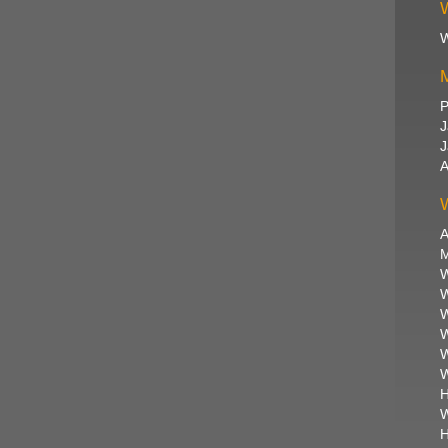
W
W
M
P
J
J
A
W
A
M
W
W
W
W
W
W
H
W
H