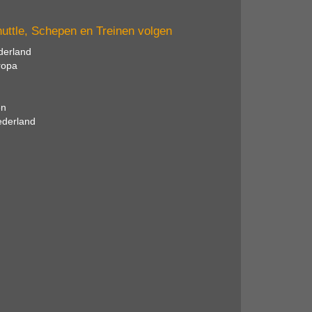
huttle, Schepen en Treinen volgen
derland
ropa
en
ederland