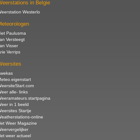
eerstations in Belgie
eerstation Westerlo
eteorologen
iet Paulusma
an Versteegt
an Visser
rie Verrips
eersites
wekas
eteo.eigenstart
eersiteStart.com
eer alle- links
eeramateurs.startpagina
eer in 1 beeld
eersites Startje
eatherstations-online
et Weer Magazine
eervergelijker
et weer actueel