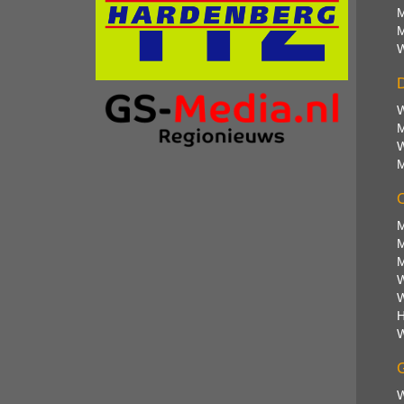
M
M
W
D
W
M
W
M
O
M
M
M
W
W
H
W
G
W