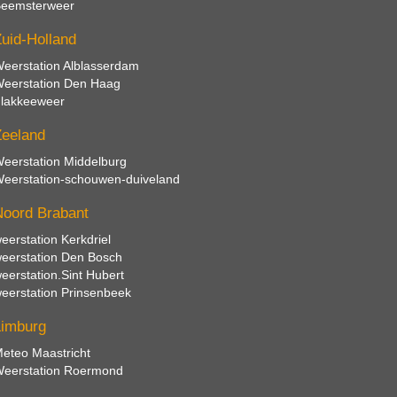
eemsterweer
uid-Holland
eerstation Alblasserdam
eerstation Den Haag
lakkeeweer
eeland
eerstation Middelburg
eerstation-schouwen-duiveland
oord Brabant
eerstation Kerkdriel
eerstation Den Bosch
eerstation.Sint Hubert
eerstation Prinsenbeek
Limburg
eteo Maastricht
eerstation Roermond