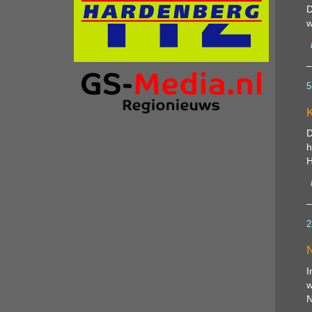
D
w
5
K
D
h
H
2
N
I
w
N