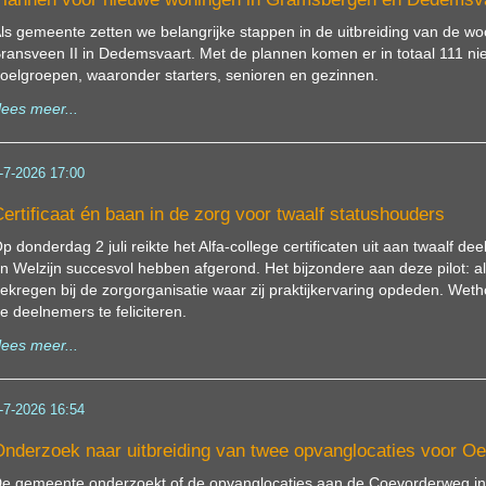
ls gemeente zetten we belangrijke stappen in de uitbreiding van de 
ransveen II in Dedemsvaart. Met de plannen komen er in totaal 111 ni
oelgroepen, waaronder starters, senioren en gezinnen.
lees meer...
-7-2026 17:00
ertificaat én baan in de zorg voor twaalf statushouders
p donderdag 2 juli reikte het Alfa-college certificaten uit aan twaalf d
n Welzijn succesvol hebben afgerond. Het bijzondere aan deze pilot:
ekregen bij de zorgorganisatie waar zij praktijkervaring opdeden. We
e deelnemers te feliciteren.
lees meer...
-7-2026 16:54
nderzoek naar uitbreiding van twee opvanglocaties voor 
e gemeente onderzoekt of de opvanglocaties aan de Coevorderweg in 