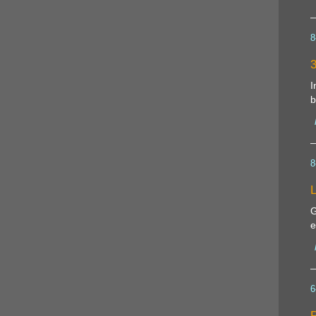
8
3
I
b
8
L
G
e
6
P