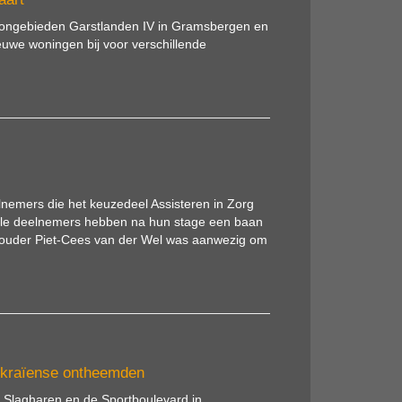
woongebieden Garstlanden IV in Gramsbergen en
euwe woningen bij voor verschillende
eelnemers die het keuzedeel Assisteren in Zorg
 alle deelnemers hebben na hun stage een baan
thouder Piet-Cees van der Wel was aanwezig om
Oekraïense ontheemden
Slagharen en de Sportboulevard in