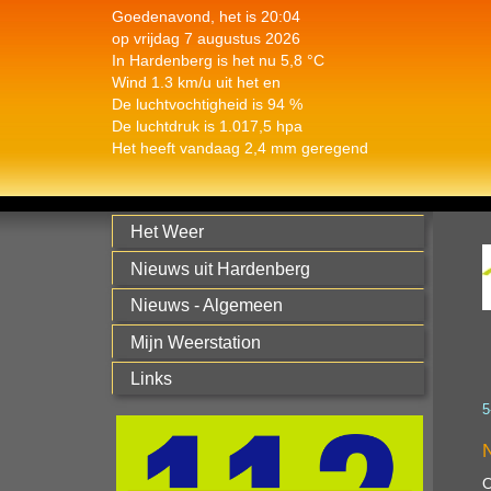
Goedenavond, het is 20:04
op vrijdag 7 augustus 2026
In Hardenberg is het nu 5,8 °C
Wind 1.3 km/u uit het en
De luchtvochtigheid is 94 %
De luchtdruk is 1.017,5 hpa
Het heeft vandaag 2,4 mm geregend
Het Weer
Nieuws uit Hardenberg
Nieuws - Algemeen
Mijn Weerstation
Links
5
N
O