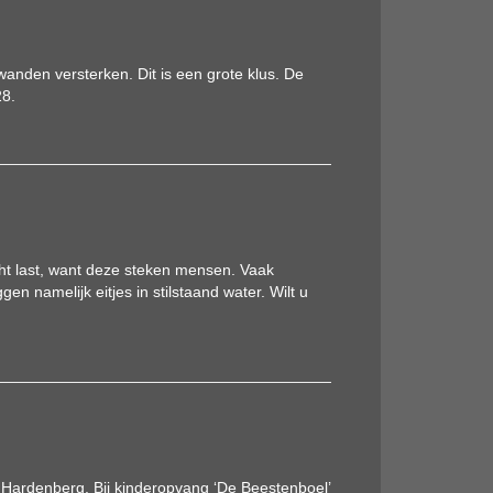
anden versterken. Dit is een grote klus. De
28.
ht last, want deze steken mensen. Vaak
namelijk eitjes in stilstaand water. Wilt u
ardenberg. Bij kinderopvang ‘De Beestenboel’