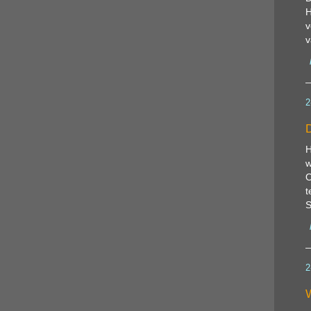
H
v
v
2
D
H
w
O
t
S
2
W