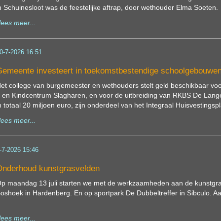
n Schuinesloot was de feestelijke aftrap, door wethouder Elma Soeten.
lees meer...
0-7-2026 16:51
emeente investeert in toekomstbestendige schoolgebouwe
et college van burgemeester en wethouders stelt geld beschikbaar v
 en Kindcentrum Slagharen, en voor de uitbreiding van RKBS De Lang
n totaal 20 miljoen euro, zijn onderdeel van het Integraal Huisvestingsp
lees meer...
-7-2026 15:46
nderhoud kunstgrasvelden
p maandag 13 juli starten we met de werkzaamheden aan de kunstgra
oshoek in Hardenberg. En op sportpark De Dubbeltreffer in Sibculo. A
lees meer...