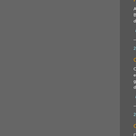
A
B
d
2
C
O
e
g
d
2
O
D