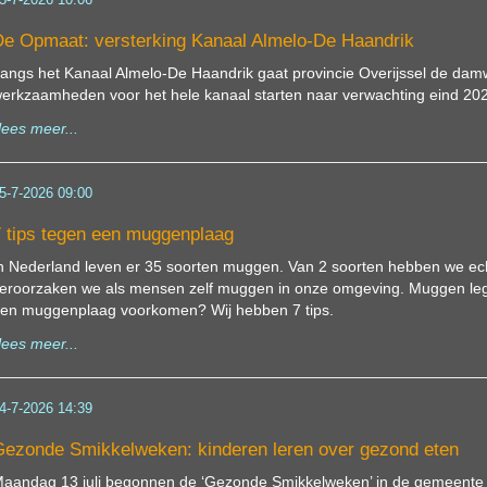
5-7-2026 10:06
e Opmaat: versterking Kanaal Almelo-De Haandrik
angs het Kanaal Almelo-De Haandrik gaat provincie Overijssel de damw
erkzaamheden voor het hele kanaal starten naar verwachting eind 20
lees meer...
5-7-2026 09:00
 tips tegen een muggenplaag
n Nederland leven er 35 soorten muggen. Van 2 soorten hebben we ec
eroorzaken we als mensen zelf muggen in onze omgeving. Muggen leggen 
en muggenplaag voorkomen? Wij hebben 7 tips.
lees meer...
4-7-2026 14:39
ezonde Smikkelweken: kinderen leren over gezond eten
aandag 13 juli begonnen de ‘Gezonde Smikkelweken’ in de gemeente H